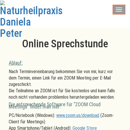
Toggl
naviga
Online Sprechstunde
Ablauf:
Nach Terminvereinbarung bekommen Sie von mir, kurz vor
dem Termin, einen Link für ein ZOOM Meeting per E-Mail
zugeschickt.
Die Teilnahme an ZOOM ist für Sie kostenlos und kann falls
noch nicht vorhanden problemlos heruntergeladen werden.
Die entsprechende Software für "ZOOM Cloud
Meetings" findet man hier:
PC/Notebook (Windows):
www.zoom.us/download
(Zoom-
Client für Meetings)
App Smartphone/Tablet (Android):
Google Store