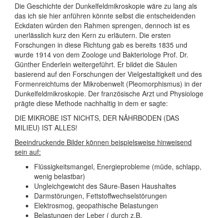
Die Geschichte der Dunkelfeldmikroskopie wäre zu lang als
das ich sie hier anführen könnte selbst die entscheidenden
Eckdaten würden den Rahmen sprengen, dennoch ist es
unerlässlich kurz den Kern zu erläutern. Die ersten
Forschungen in diese Richtung gab es bereits 1835 und
wurde 1914 von dem Zoologe und Bakteriologe Prof. Dr.
Günther Enderlein weitergeführt. Er bildet die Säulen
basierend auf den Forschungen der Vielgestaltigkeit und des
Formenreichtums der Mikrobenwelt (Pleomorphismus) in der
Dunkelfeldmikroskopie. Der französische Arzt und Physiologe
prägte diese Methode nachhaltig in dem er sagte:
DIE MIKROBE IST NICHTS, DER NÄHRBODEN (DAS
MILIEU) IST ALLES!
Beeindruckende Bilder können beispielsweise hinweisend
sein auf:
Flüssigkeitsmangel, Energieprobleme (müde, schlapp,
wenig belastbar)
Ungleichgewicht des Säure-Basen Haushaltes
Darmstörungen, Fettstoffwechselstörungen
Elektrosmog, geopathische Belastungen
Belastungen der Leber ( durch z.B.